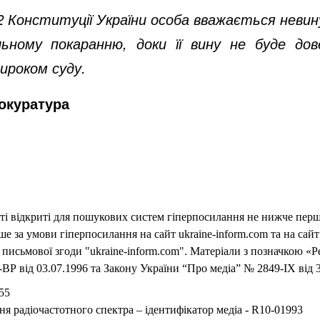
62 Конституції України особа вважається невину
ьному покаранню, доки її вину не буде дов
ироком суду.
окуратура
еті відкриті для пошукових систем гіперпосилання не нижче першо
 за умови гіперпосилання на сайт ukraine-inform.com та на сайт
письмової згоди "ukraine-inform.com". Матеріали з позначкою «Р
ВР від 03.07.1996 та Закону України “Про медіа” № 2849-IX від 3
55
ня радіочастотного спектра – ідентифікатор медіа - R10-01993