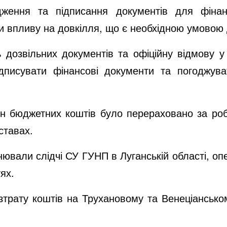
дження та підписання документів для фінанс
ки впливу на довкілля, що є необхідною умовою д
ь дозвільних документів та офіційну відмову у
дписувати фінансові документи та погоджув
.
рн бюджетних коштів було перераховано за ро
ставах.
нювали слідчі СУ ГУНП в Луганській області, оп
ях.
зтрату коштів
на Трухановому та Венеціанськом