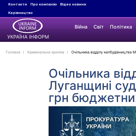
Контакти
Про компанію
Відео новини
Керівництво
Війна
Світ
Політика
УКРАЇНА ІНФОРМ
Головна
Кримінальна хроніка
Очільника відділу капбудівництва М
Очільника від
Луганщині суд
грн бюджетни