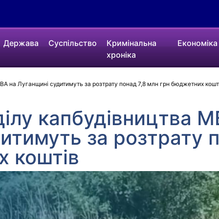
Держава
Суспільство
Кримінальна
Економіка
хроніка
ВА на Луганщині судитимуть за розтрату понад 7,8 млн грн бюджетних кошт
ділу капбудівництва М
итимуть за розтрату п
х коштів