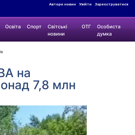
Автори новин
Увійти
Зареєструватися
Освіта
Спорт
Світські
ОТГ
Особиста
новини
думка
ів
ВА на
онад 7,8 млн