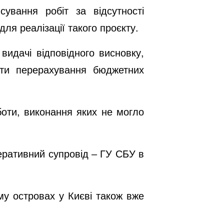
ування робіт за відсутності
ля реалізації такого проєкту.
 видачі відповідного висновку,
ати перерахування бюджетних
боти, виконання яких не могло
еративний супровід ‒ ГУ СБУ в
у островах у Києві також вже