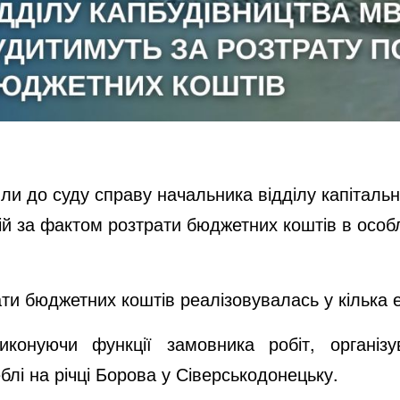
 до суду справу начальника відділу капітально
цій за фактом розтрати бюджетних коштів в особ
и бюджетних коштів реалізовувалась у кілька е
конуючи функції замовника робіт, організ
блі на річці Борова у Сіверськодонецьку.