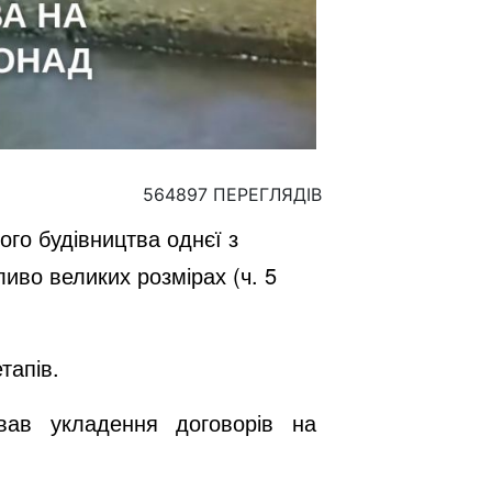
564897 ПЕРЕГЛЯДІВ
го будівництва однєї з
ливо великих розмірах (ч. 5
тапів.
ував укладення договорів на