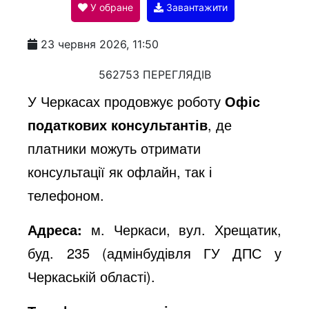
У обране
Завантажити
a
23 червня 2026, 11:50
y
562753 ПЕРЕГЛЯДІВ
У Черкасах продовжує роботу
Офіс
V
податкових консультантів
, де
платники можуть отримати
i
консультації як офлайн, так і
телефоном.
d
Адреса:
м. Черкаси, вул. Хрещатик,
буд. 235 (адмінбудівля ГУ ДПС у
e
Черкаській області).