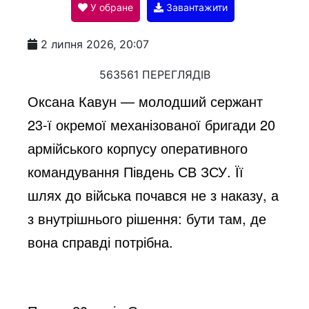
У обране
Завантажити
a
2 липня 2026, 20:07
y
563561 ПЕРЕГЛЯДІВ
Оксана Кавун — молодший сержант
V
23-ї окремої механізованої бригади 20
армійського корпусу оперативного
i
командування Південь СВ ЗСУ. Її
шлях до війська почався не з наказу, а
d
з внутрішнього рішення: бути там, де
вона справді потрібна.
e