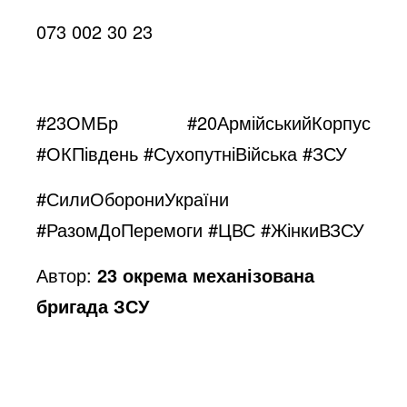
073 002 30 23
#23ОМБр #20АрмійськийКорпус
#ОКПівдень #СухопутніВійська #ЗСУ
#СилиОборониУкраїни
#РазомДоПеремоги #ЦВС #ЖінкиВЗСУ
Автор:
23 окрема механізована
бригада ЗСУ