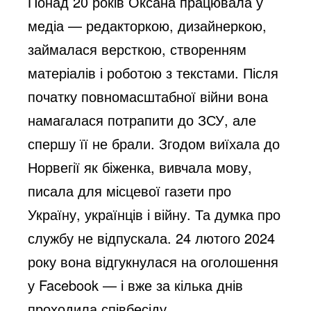
Понад 20 років Оксана працювала у
o
медіа — редакторкою, дизайнеркою,
займалася версткою, створенням
матеріалів і роботою з текстами. Після
початку повномасштабної війни вона
намагалася потрапити до ЗСУ, але
спершу її не брали. Згодом виїхала до
Норвегії як біженка, вивчала мову,
писала для місцевої газети про
Україну, українців і війну. Та думка про
службу не відпускала. 24 лютого 2024
року вона відгукнулася на оголошення
у Facebook — і вже за кілька днів
проходила співбесіду.