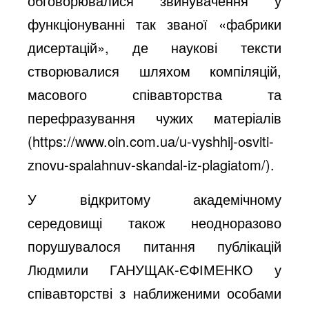
обговорювалися звинувачення у
функціонуванні так званої «фабрики
дисертацій», де наукові тексти
створювалися шляхом компіляцій,
масового співавторства та
перефразування чужих матеріалів
(
https://www.oin.com.ua/u-vyshhij-osviti-
znovu-spalahnuv-skandal-iz-plagiatom/
).
У відкритому академічному
середовищі також неодноразово
порушувалося питання публікацій
Людмили ГАНУЩАК-ЄФІМЕНКО у
співавторстві з наближеними особами