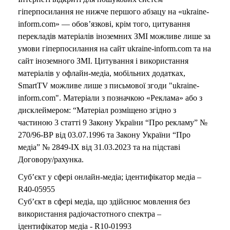
гіперпосилання не нижче першого абзацу на «ukraine-
inform.com» — обов’язкові, крім того, цитування
перекладів матеріалів іноземних ЗМІ можливе лише за
умови гіперпосилання на сайт ukraine-inform.com та на
сайт іноземного ЗМІ. Цитування і використання
матеріалів у офлайн-медіа, мобільних додатках,
SmartTV можливе лише з письмової згоди "ukraine-
inform.com". Матеріали з позначкою «Реклама» або з
дисклеймером: “Матеріал розміщено згідно з
частиною 3 статті 9 Закону України “Про рекламу” №
270/96-ВР від 03.07.1996 та Закону України “Про
медіа” № 2849-IX від 31.03.2023 та на підставі
Договору/рахунка.
Суб’єкт у сфері онлайн-медіа; ідентифікатор медіа –
R40-05955
Суб’єкт в сфері медіа, що здійснює мовлення без
використання радіочастотного спектра –
ідентифікатор медіа - R10-01993