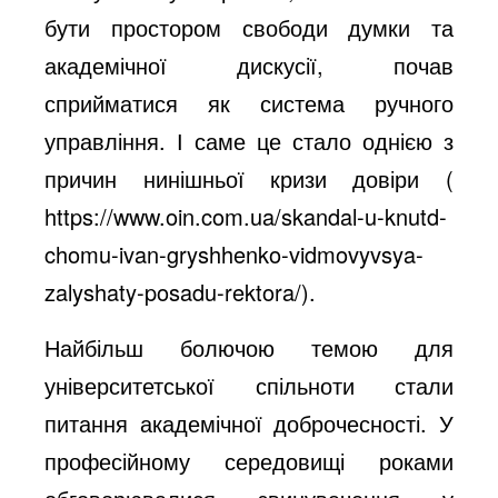
бути простором свободи думки та
академічної дискусії, почав
сприйматися як система ручного
управління. І саме це стало однією з
причин нинішньої кризи довіри (
https://www.oin.com.ua/skandal-u-knutd-
chomu-ivan-gryshhenko-vidmovyvsya-
zalyshaty-posadu-rektora/
).
Найбільш болючою темою для
університетської спільноти стали
питання академічної доброчесності. У
професійному середовищі роками