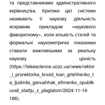
та представниками адміністративного
керівництва. Критики цієї системи
називають її наукову діяльність
яскравим прикладом «наукового
фаворитизму», коли кількість статей та
формальні наукометричні показники
ставали важливішими за реальну
наукову цінність
(
https://falsescience.ucoz.ua/news/rektor
_i_prorektorka_knutd_ivan_grishhenko_t
a_ljudmila_ganushhak_efimenko_opublik
uvali_stattju_z_plagiatom/2024-11-14-
186
).