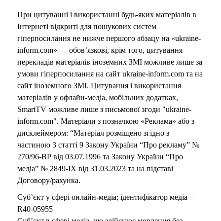
При цитуванні і використанні будь-яких матеріалів в
Інтернеті відкриті для пошукових систем
гіперпосилання не нижче першого абзацу на «ukraine-
inform.com» — обов’язкові, крім того, цитування
перекладів матеріалів іноземних ЗМІ можливе лише за
умови гіперпосилання на сайт ukraine-inform.com та на
сайт іноземного ЗМІ. Цитування і використання
матеріалів у офлайн-медіа, мобільних додатках,
SmartTV можливе лише з письмової згоди "ukraine-
inform.com". Матеріали з позначкою «Реклама» або з
дисклеймером: “Матеріал розміщено згідно з
частиною 3 статті 9 Закону України “Про рекламу” №
270/96-ВР від 03.07.1996 та Закону України “Про
медіа” № 2849-IX від 31.03.2023 та на підставі
Договору/рахунка.
Суб’єкт у сфері онлайн-медіа; ідентифікатор медіа –
R40-05955
Суб’єкт в сфері медіа, що здійснює мовлення без