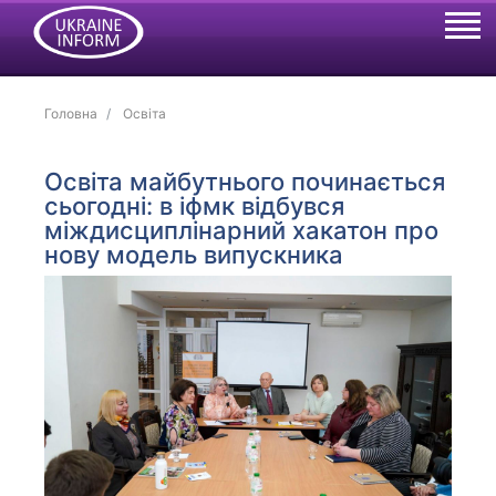
Головна
Освіта
Освіта майбутнього починається
сьогодні: в іфмк відбувся
міждисциплінарний хакатон про
нову модель випускника