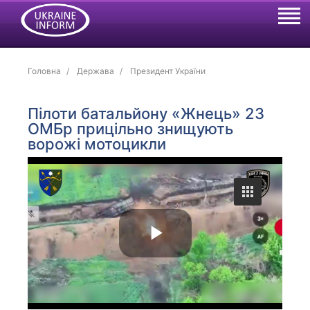
Головна
Держава
Президент України
Пілоти батальйону «Жнець» 23
ОМБр прицільно знищують
ворожі мотоцикли
P
l