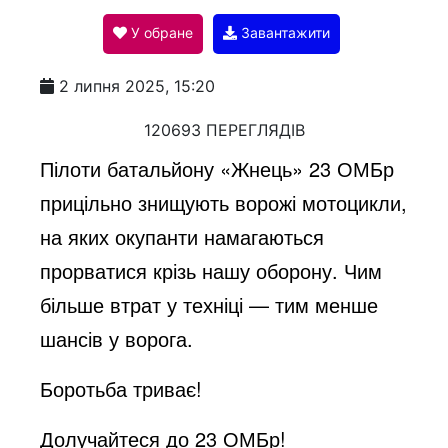
У обране
Завантажити
a
2 липня 2025, 15:20
y
120693 ПЕРЕГЛЯДІВ
Пілоти батальйону «Жнець» 23 ОМБр
V
прицільно знищують ворожі мотоцикли,
на яких окупанти намагаються
i
прорватися крізь нашу оборону. Чим
більше втрат у техніці — тим менше
d
шансів у ворога.
Боротьба триває!
e
Долучайтеся до 23 ОМБр!