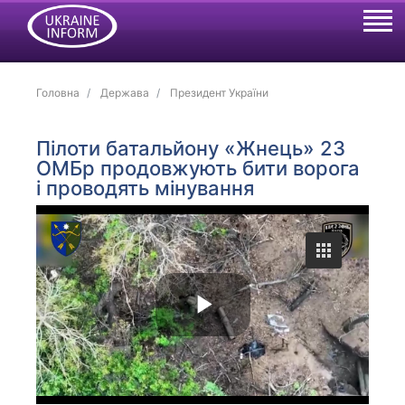
Головна
Держава
Президент України
Пілоти батальйону «Жнець» 23
ОМБр продовжують бити ворога
і проводять мінування
P
l