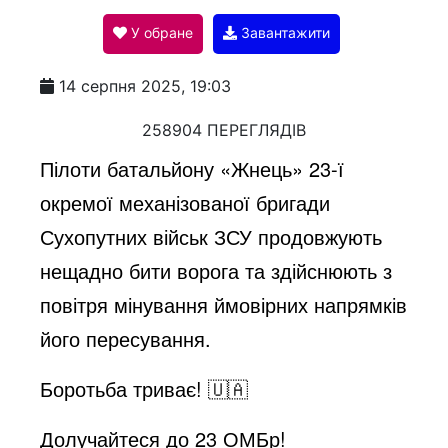
У обране
Завантажити
a
14 серпня 2025, 19:03
y
258904 ПЕРЕГЛЯДІВ
Пілоти батальйону «Жнець» 23-ї
V
окремої механізованої бригади
Сухопутних військ ЗСУ продовжують
i
нещадно бити ворога та здійснюють з
повітря мінування ймовірних напрямків
d
його пересування.
Боротьба триває! 🇺🇦
e
Долучайтеся до 23 ОМБр!