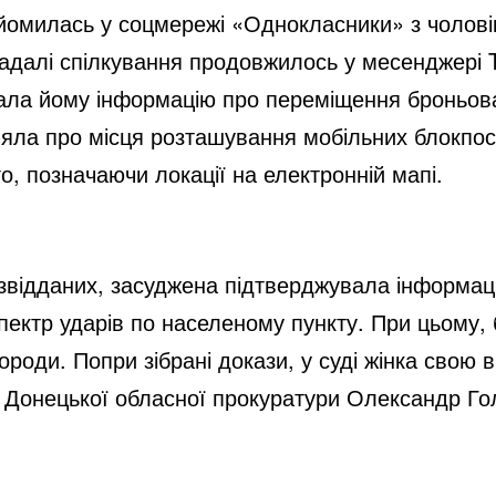
айомилась у соцмережі «Однокласники» з чолові
адалі спілкування продовжилось у месенджері 
ала йому інформацію про переміщення броньован
ла про місця розташування мобільних блокпостів
го, позначаючи локації на електронній мапі.
озвідданих, засуджена підтверджувала інформац
пектр ударів по населеному пункту. При цьому, 
ороди. Попри зібрані докази, у суді жінка свою в
а Донецької обласної прокуратури Олександр Го