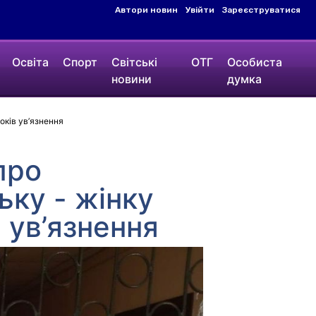
Автори новин
Увійти
Зареєструватися
Освіта
Спорт
Світські
ОТГ
Особиста
новини
думка
оків ув’язнення
про
ьку - жінку
 ув’язнення