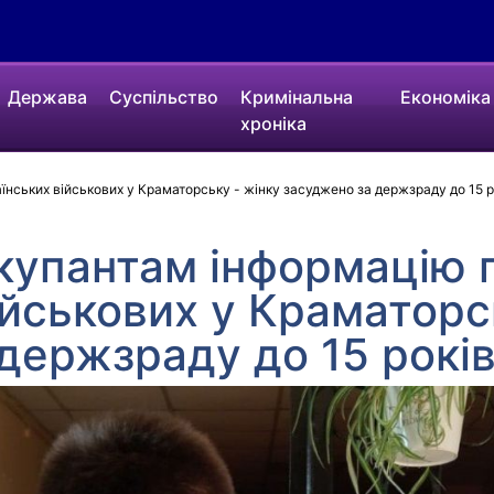
Держава
Суспільство
Кримінальна
Економіка
хроніка
нських військових у Краматорську - жінку засуджено за держзраду до 15 р
купантам інформацію 
ійськових у Краматорс
держзраду до 15 років