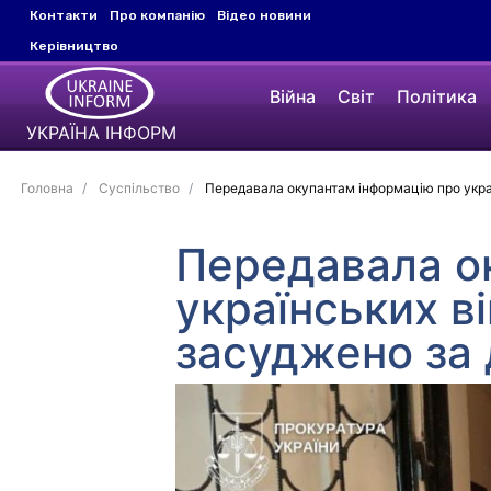
Контакти
Про компанію
Відео новини
Керівництво
Війна
Світ
Політика
УКРАЇНА ІНФОРМ
Головна
Суспільство
Передавала окупантам інформацію про украї
Передавала о
українських в
засуджено за 