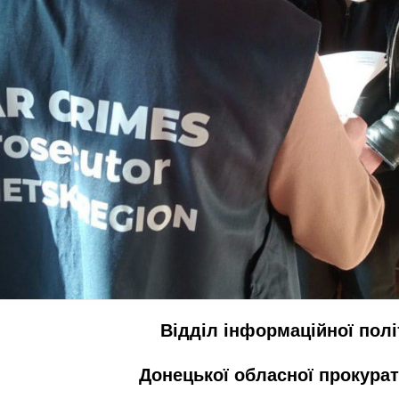
ормаційної політи
бласної прокурату