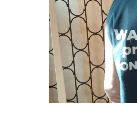
Відділ інф
Донецької о