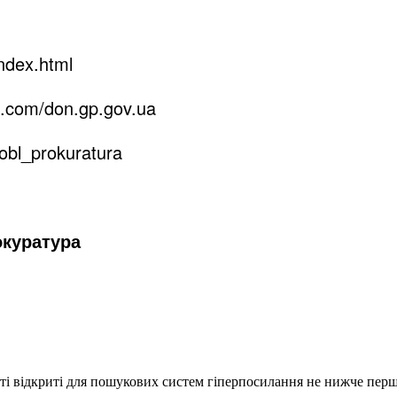
index.html
k.com/don.gp.gov.ua
obl_prokuratura
окуратура
еті відкриті для пошукових систем гіперпосилання не нижче першо