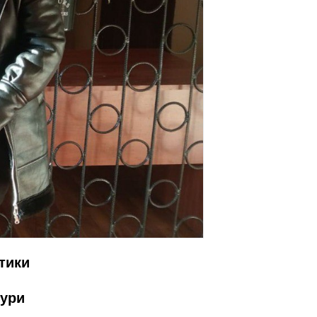
ки
ри