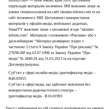
inform.com» — обов’язкові, крім того, цитування
перекладів матеріалів іноземних ЗМІ можливе лише за
умови гіперпосилання на сайт ukraine-inform.com та на
сайт іноземного ЗМІ. Цитування і використання
матеріалів у офлайн-медіа, мобільних додатках,
SmartTV можливе лише з письмової згоди "ukraine-
inform.com". Матеріали з позначкою «Реклама» або з
дисклеймером: “Матеріал розміщено згідно з
частиною 3 статті 9 Закону України “Про рекламу” №
270/96-ВР від 03.07.1996 та Закону України “Про
медіа” № 2849-IX від 31.03.2023 та на підставі
Договору/рахунка.
Суб’єкт у сфері онлайн-медіа; ідентифікатор медіа –
R40-05955
Суб’єкт в сфері медіа, що здійснює мовлення без
використання радіочастотного спектра –
ідентифікатор медіа - R10-01993
Текст і зображення на цій сторінці опубліковано на умовах