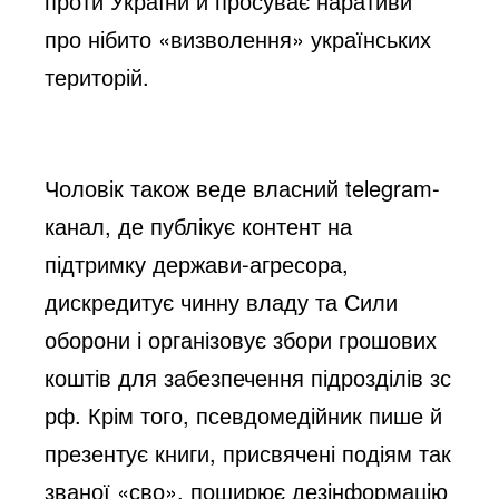
проти України й просуває наративи
про нібито «визволення» українських
територій.
Чоловік також веде власний telegram-
канал, де публікує контент на
підтримку держави-агресора,
дискредитує чинну владу та Сили
оборони і організовує збори грошових
коштів для забезпечення підрозділів зс
рф. Крім того, псевдомедійник пише й
презентує книги, присвячені подіям так
званої «сво», поширює дезінформацію