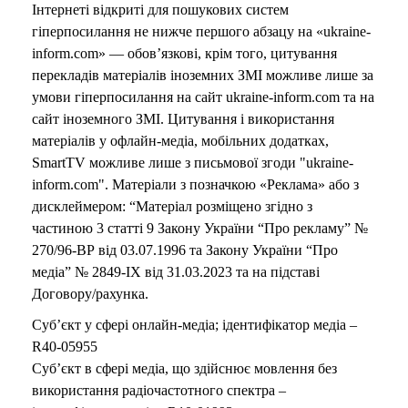
Інтернеті відкриті для пошукових систем
гіперпосилання не нижче першого абзацу на «ukraine-
inform.com» — обов’язкові, крім того, цитування
перекладів матеріалів іноземних ЗМІ можливе лише за
умови гіперпосилання на сайт ukraine-inform.com та на
сайт іноземного ЗМІ. Цитування і використання
матеріалів у офлайн-медіа, мобільних додатках,
SmartTV можливе лише з письмової згоди "ukraine-
inform.com". Матеріали з позначкою «Реклама» або з
дисклеймером: “Матеріал розміщено згідно з
частиною 3 статті 9 Закону України “Про рекламу” №
270/96-ВР від 03.07.1996 та Закону України “Про
медіа” № 2849-IX від 31.03.2023 та на підставі
Договору/рахунка.
Суб’єкт у сфері онлайн-медіа; ідентифікатор медіа –
R40-05955
Суб’єкт в сфері медіа, що здійснює мовлення без
використання радіочастотного спектра –