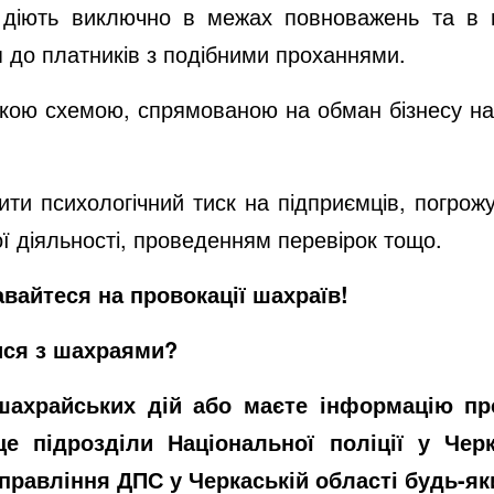
 діють виключно в межах повноважень та в 
я до платників з подібними проханнями.
ькою схемою, спрямованою на обман бізнесу на
ити психологічний тиск на підприємців, погр
ї діяльності, проведенням перевірок тощо.
вайтеся на провокації шахраїв!
ися з шахраями?
ахрайських дій або маєте інформацію пр
е підрозділи Національної поліції у Чер
управління ДПС у Черкаській області будь-я