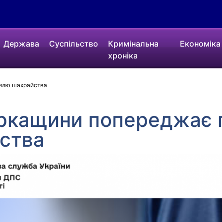
Держава
Суспільство
Кримінальна
Економіка
хроніка
вилю шахрайства
ркащини попереджає 
ства