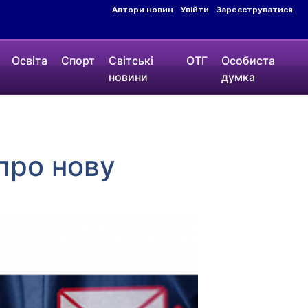
Автори новин
Увійти
Зареєструватися
Освіта
Спорт
Світські
ОТГ
Особиста
новини
думка
про нову