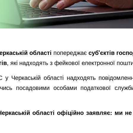
еркаській області
попереджає
суб'єктів гос
тів
, які надходять з фейкової електронної пошт
 у Черкаській області надходять повідомленн
ючись посадовими особами податкової служб
еркаській області офіційно заявляє: ми н