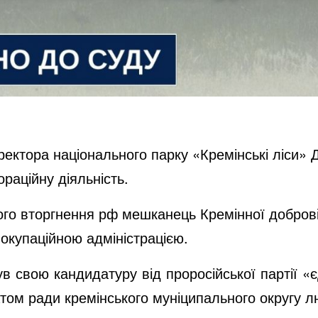
иректора національного парку «Кремінські ліси» 
раційну діяльність.
го вторгнення рф мешканець Кремінної доброві
окупаційною адміністрацією.
ув свою кандидатуру від проросійської партії «
том ради кремінського муніципального округу л