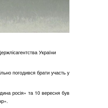
Держлісагентства України
льно погодився брати участь у
єдина росія» та 10 вересня був
нр».