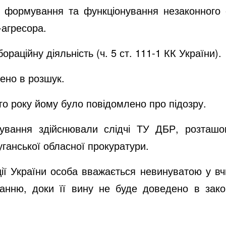
 формування та функціонування незаконного 
-агресора.
ораційну діяльність (ч. 5 ст. 111-1 КК України).
ено в розшук.
го року йому було
повідомлено про підозру
.
дування здійснювали слідчі ТУ ДБР, розташо
ганської обласної прокуратури.
ції України особа вважається невинуватою у вч
анню, доки її вину не буде доведено в зако