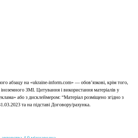
го абзацу на «ukraine-inform.com» — обов’язкові, крім того,
 іноземного ЗМІ. Цитування і використання матеріалів у
еклама» або з дисклеймером: “Матеріал розміщено згідно з
1.03.2023 та на підставі Договору/рахунка.
 авторства 4.0 міжнародна.