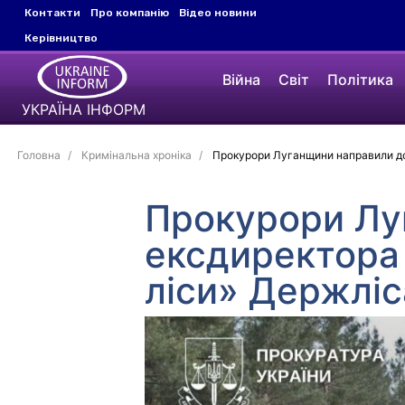
Контакти
Про компанію
Відео новини
Керівництво
Війна
Світ
Політика
УКРАЇНА ІНФОРМ
Головна
Кримінальна хроніка
Прокурори Луганщини направили до 
Прокурори Лу
ексдиректора 
ліси» Держліс