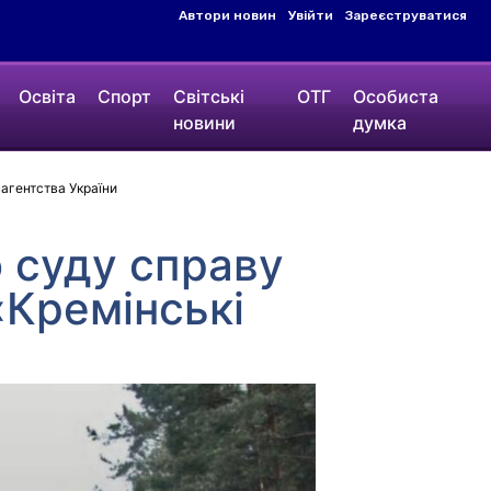
Автори новин
Увійти
Зареєструватися
Освіта
Спорт
Світські
ОТГ
Особиста
новини
думка
агентства України
 суду справу
«Кремінські