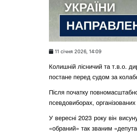
11 січня 2026, 14:09
Колишній лісничий та т.в.о. д
постане перед судом за колабо
Після початку повномасштабно
псевдовиборах, організованих 
У вересні 2023 року він висун
«обраний» так званим «депута