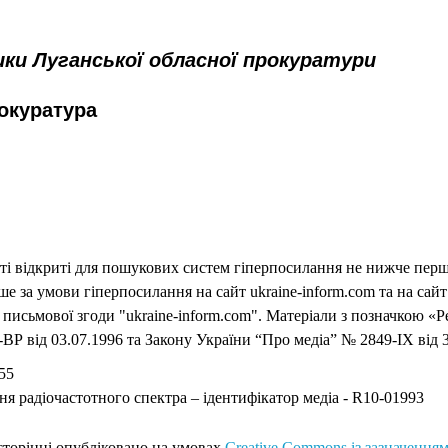
ики Луганської обласної прокуратури
окуратура
еті відкриті для пошукових систем гіперпосилання не нижче першо
 за умови гіперпосилання на сайт ukraine-inform.com та на сайт
письмової згоди "ukraine-inform.com". Матеріали з позначкою «Р
ВР від 03.07.1996 та Закону України “Про медіа” № 2849-IX від 3
55
ня радіочастотного спектра – ідентифікатор медіа - R10-01993
 сторінці опубліковано на умовах
Creative Commons із зазначенням