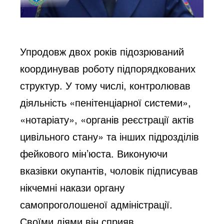
Упродовж двох років підозрюваний
координував роботу підпорядкованих
структур. У тому числі, контролював
діяльність «пенітенціарної системи»,
«нотаріату», «органів реєстрації актів
цивільного стану» та інших підрозділів
фейкового мін’юста. Виконуючи
вказівки окупантів, чоловік підписував
нікчемні накази органу
самопроголошеної адміністрації.
Своїми діями він сприяв