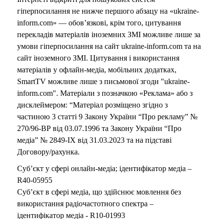
гіперпосилання не нижче першого абзацу на «ukraine-
inform.com» — обов’язкові, крім того, цитування
перекладів матеріалів іноземних ЗМІ можливе лише за
умови гіперпосилання на сайт ukraine-inform.com та на
сайт іноземного ЗМІ. Цитування і використання
матеріалів у офлайн-медіа, мобільних додатках,
SmartTV можливе лише з письмової згоди "ukraine-
inform.com". Матеріали з позначкою «Реклама» або з
дисклеймером: “Матеріал розміщено згідно з
частиною 3 статті 9 Закону України “Про рекламу” №
270/96-ВР від 03.07.1996 та Закону України “Про
медіа” № 2849-IX від 31.03.2023 та на підставі
Договору/рахунка.
Суб’єкт у сфері онлайн-медіа; ідентифікатор медіа –
R40-05955
Суб’єкт в сфері медіа, що здійснює мовлення без
використання радіочастотного спектра –
ідентифікатор медіа - R10-01993