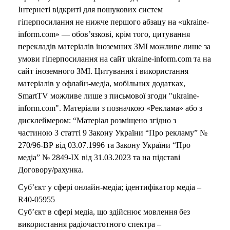
Інтернеті відкриті для пошукових систем
гіперпосилання не нижче першого абзацу на «ukraine-
inform.com» — обов’язкові, крім того, цитування
перекладів матеріалів іноземних ЗМІ можливе лише за
умови гіперпосилання на сайт ukraine-inform.com та на
сайт іноземного ЗМІ. Цитування і використання
матеріалів у офлайн-медіа, мобільних додатках,
SmartTV можливе лише з письмової згоди "ukraine-
inform.com". Матеріали з позначкою «Реклама» або з
дисклеймером: “Матеріал розміщено згідно з
частиною 3 статті 9 Закону України “Про рекламу” №
270/96-ВР від 03.07.1996 та Закону України “Про
медіа” № 2849-IX від 31.03.2023 та на підставі
Договору/рахунка.
Суб’єкт у сфері онлайн-медіа; ідентифікатор медіа –
R40-05955
Суб’єкт в сфері медіа, що здійснює мовлення без
використання радіочастотного спектра –