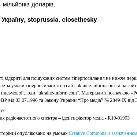
 мільйонів доларів.
Україну, stoprussia, closethesky
еті відкриті для пошукових систем гіперпосилання не нижче першо
 за умови гіперпосилання на сайт ukraine-inform.com та на сайт
письмової згоди "ukraine-inform.com". Матеріали з позначкою «Р
ВР від 03.07.1996 та Закону України “Про медіа” № 2849-IX від 3
55
ня радіочастотного спектра – ідентифікатор медіа - R10-01993
 сторінці опубліковано на умовах
Creative Commons із зазначенням