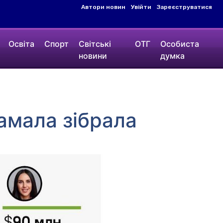
Автори новин
Увійти
Зареєструватися
Освіта
Спорт
Світські
ОТГ
Особиста
новини
думка
жамала зібрала