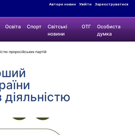
Автори новин
Увійти
Зареєструватися
Освіта
Спорт
Світські
ОТГ
Особиста
новини
думка
істю проросійських партій
ерший
раїни
 діяльністю