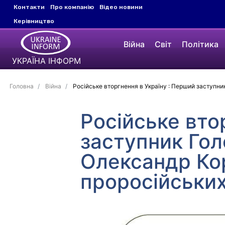
Контакти
Про компанію
Відео новини
Керівництво
Війна
Світ
Політика
УКРАЇНА ІНФОРМ
Головна
Війна
Російське вторгнення в Україну : Перший заступник
Російське вто
заступник Гол
Олександр Кор
проросійських