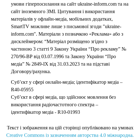
умови гіперпосилання на сайт ukraine-inform.com та на
сайт іноземного ЗМІ. Цитування і використання
матеріалів у офлайн-медіа, мобільних додатках,
SmartTV можливе лише з письмової згоди "ukraine-
inform.com". Матеріали з позначкою «Реклама» або з
дисклеймером: “Матеріал розміщено згідно з
частиною 3 статті 9 Закону України “Про рекламу” №
270/96-ВР від 03.07.1996 та Закону України “Про
медіа” № 2849-IX від 31.03.2023 та на підставі
Договору/рахунка.
Суб’єкт у сфері онлайн-медіа; ідентифікатор медіа –
R40-05955
Суб’єкт в сфері медіа, що здійснює мовлення без
використання радіочастотного спектра –
ідентифікатор медіа - R10-01993
Текст і зображення на цій сторінці опубліковано на умовах
Creative Commons із зазначенням авторства 4.0 міжнародна.