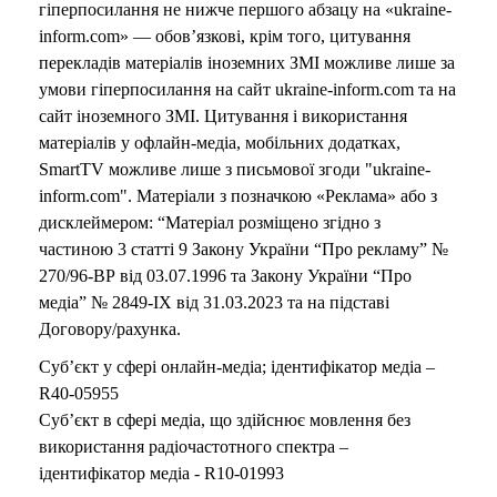
гіперпосилання не нижче першого абзацу на «ukraine-
inform.com» — обов’язкові, крім того, цитування
перекладів матеріалів іноземних ЗМІ можливе лише за
умови гіперпосилання на сайт ukraine-inform.com та на
сайт іноземного ЗМІ. Цитування і використання
матеріалів у офлайн-медіа, мобільних додатках,
SmartTV можливе лише з письмової згоди "ukraine-
inform.com". Матеріали з позначкою «Реклама» або з
дисклеймером: “Матеріал розміщено згідно з
частиною 3 статті 9 Закону України “Про рекламу” №
270/96-ВР від 03.07.1996 та Закону України “Про
медіа” № 2849-IX від 31.03.2023 та на підставі
Договору/рахунка.
Суб’єкт у сфері онлайн-медіа; ідентифікатор медіа –
R40-05955
Суб’єкт в сфері медіа, що здійснює мовлення без
використання радіочастотного спектра –
ідентифікатор медіа - R10-01993