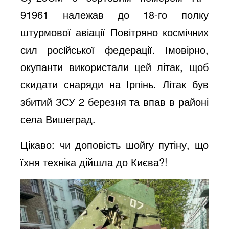
91961 належав до 18-го полку
штурмової авіації Повітряно космічних
сил росiйської федерації. Імовірно,
окупанти використали цей літак, щоб
скидати снаряди на Ірпінь. Літак був
збитий ЗСУ 2 березня та впав в районі
села Вишеград.
Цікаво: чи доповість шойгу путіну, що
їхня техніка дійшла до Києва?!