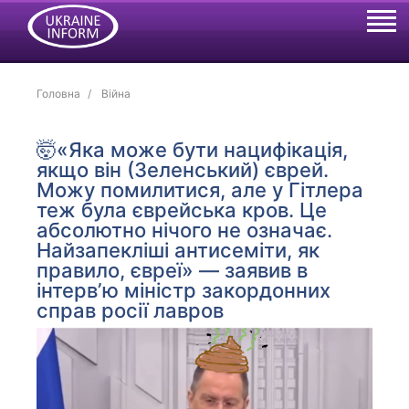
Головна
Війна
🤯«Яка може бути нацифікація,
якщо він (Зеленський) єврей.
Можу помилитися, але у Гітлера
теж була єврейська кров. Це
абсолютно нічого не означає.
Найзапекліші антисеміти, як
правило, євреї» — заявив в
інтервʼю міністр закордонних
справ росії лавров