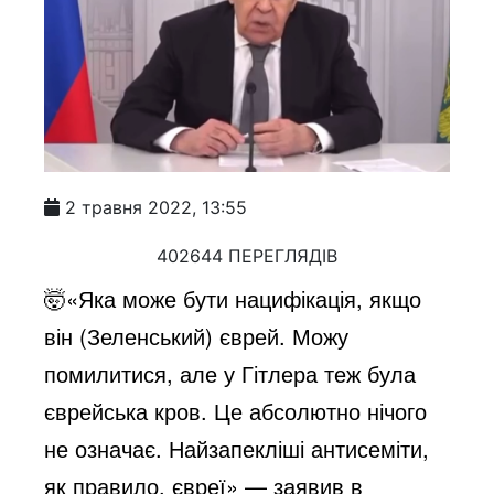
2 травня 2022, 13:55
402644 ПЕРЕГЛЯДІВ
🤯«Яка може бути нацифікація, якщо
він (Зеленський) єврей. Можу
помилитися, але у Гітлера теж була
єврейська кров. Це абсолютно нічого
не означає. Найзапекліші антисеміти,
як правило, євреї» — заявив в