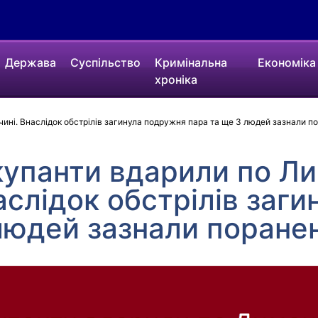
Держава
Суспільство
Кримінальна
Економіка
хроніка
чині. Внаслідок обстрілів загинула подружня пара та ще 3 людей зазнали п
окупанти вдарили по Л
аслідок обстрілів заг
людей зазнали поране