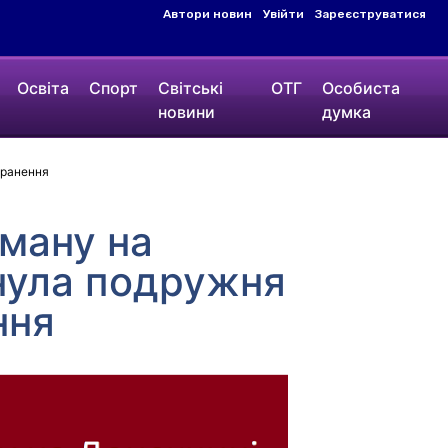
Автори новин
Увійти
Зареєструватися
Освіта
Спорт
Світські
ОТГ
Особиста
новини
думка
оранення
иману на
инула подружня
ння