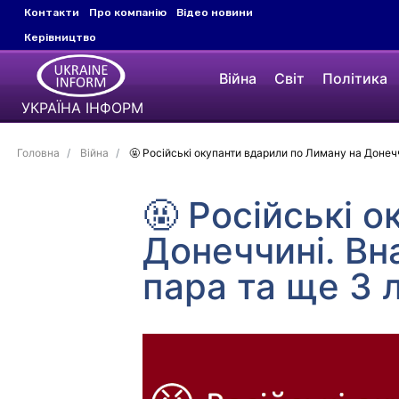
Контакти
Про компанію
Відео новини
Керівництво
Війна
Світ
Політика
УКРАЇНА ІНФОРМ
Головна
Війна
🤬 Російські окупанти вдарили по Лиману на Донеч
🤬 Російські 
Донеччині. Вн
пара та ще 3 