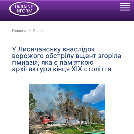
Головна
Війна
У Лисичанську внаслідок
ворожого обстрілу вщент згоріла
гімназія, яка є пам'яткою
архітектури кінця XIX століття