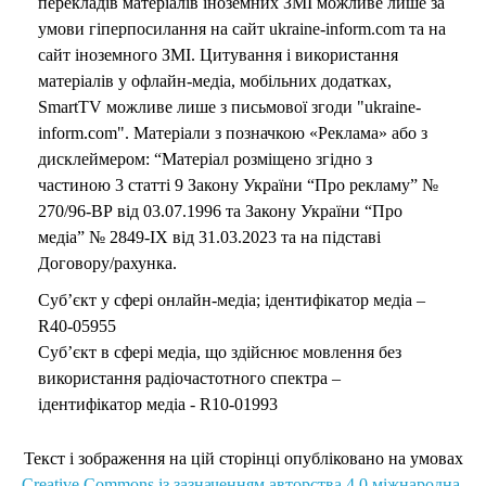
перекладів матеріалів іноземних ЗМІ можливе лише за
умови гіперпосилання на сайт ukraine-inform.com та на
сайт іноземного ЗМІ. Цитування і використання
матеріалів у офлайн-медіа, мобільних додатках,
SmartTV можливе лише з письмової згоди "ukraine-
inform.com". Матеріали з позначкою «Реклама» або з
дисклеймером: “Матеріал розміщено згідно з
частиною 3 статті 9 Закону України “Про рекламу” №
270/96-ВР від 03.07.1996 та Закону України “Про
медіа” № 2849-IX від 31.03.2023 та на підставі
Договору/рахунка.
Суб’єкт у сфері онлайн-медіа; ідентифікатор медіа –
R40-05955
Суб’єкт в сфері медіа, що здійснює мовлення без
використання радіочастотного спектра –
ідентифікатор медіа - R10-01993
Текст і зображення на цій сторінці опубліковано на умовах
Creative Commons із зазначенням авторства 4.0 міжнародна.