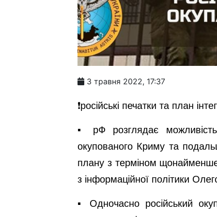
3 травня 2022, 17:37
❗️російські печатки та план інт
▪️ рФ розглядає можливіст
окупованого Криму та подальшо
плану з терміном щонайменше
з інформаційної політики Оле
▪️ Одночасно російський оку