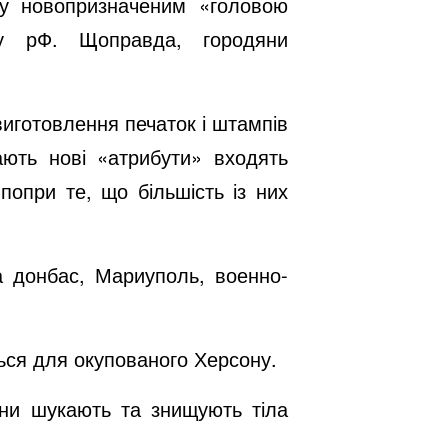
ку новопризначеним «головою
ру рФ. Щоправда, городяни
виготовлення печаток і штампів
ають нові «атрибути» входять
 попри те, що більшість із них
а донбас, Мариуполь, военно-
ться для окупованого Херсону.
яни шукають та знищують тіла