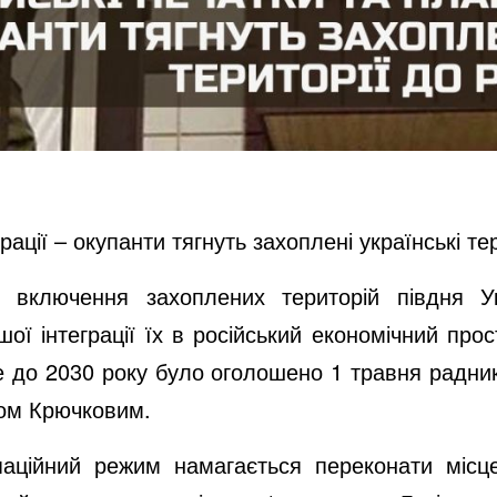
еграції – окупанти тягнуть захоплені українські те
ь включення захоплених територій півдня У
ї інтеграції їх в російський економічний прос
 до 2030 року було оголошено 1 травня радник
гом Крючковим.
паційний режим намагається переконати місц