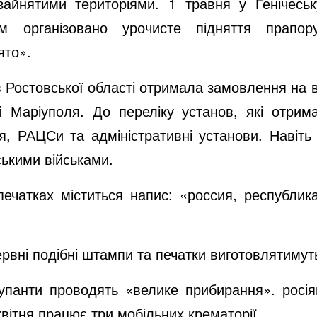
зайнятими територіями. 1 травня у Генічесь
ом організовано урочисте підняття прапо
ято».
в Ростовської області отримала замовлення на 
ій Маріуполя. До переліку установ, які отрим
ція, РАЦСи та адміністративні установи. Навіть
ськими військами.
печатках міститься напис: «россия, республик
ервні подібні штампи та печатки виготовлятиму
окупанти проводять «велике прибирання». росі
 квітня працює три мобільних крематорії.