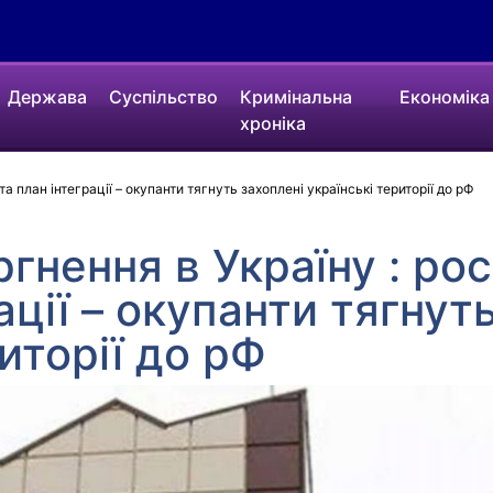
Держава
Суспільство
Кримінальна
Економіка
хроніка
та план інтеграції – окупанти тягнуть захоплені українські території до рФ
гнення в Україну : рос
ації – окупанти тягнут
иторії до рФ