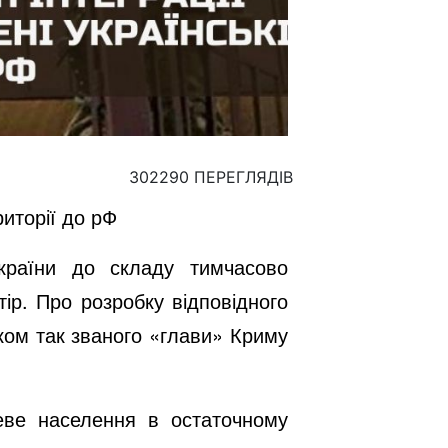
302290 ПЕРЕГЛЯДІВ
риторії до рФ
країни до складу тимчасово
тір. Про розробку відповідного
ом так званого «глави» Криму
еве населення в остаточному