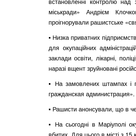
встановленні контролю над 
міськради» Андрієм Клочк
проігнорували рашистське «св
▪️ Низка приватних підприємст
для окупаційних адміністрац
заклади освіти, лікарні, полі
наразі вщент зруйновані росій
▪️ На замовлених штампах і 
гражданская администрация».
▪️ Рашисти анонсували, що в ч
▪️ На сьогодні в Маріуполі 
вбитих. Для цього в місті з 15