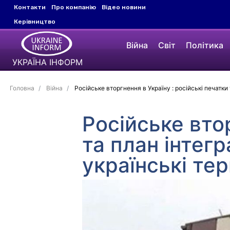
Контакти
Про компанію
Відео новини
Керівництво
Війна
Світ
Політика
УКРАЇНА ІНФОРМ
Головна
Війна
Російське вторгнення в Україну : російські печатки 
Російське втор
та план інтегр
українські тер