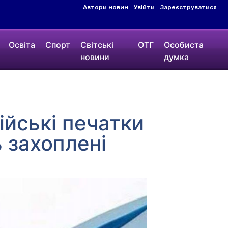
Автори новин
Увійти
Зареєструватися
Освіта
Спорт
Світські
ОТГ
Особиста
новини
думка
ійські печатки
ь захоплені