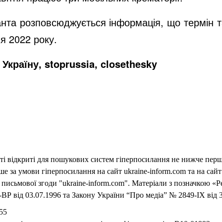
панта розповсюджується інформація, що термін т
я 2022 року.
Україну, stoprussia, closethesky
еті відкриті для пошукових систем гіперпосилання не нижче першо
 за умови гіперпосилання на сайт ukraine-inform.com та на сайт
письмової згоди "ukraine-inform.com". Матеріали з позначкою «Р
ВР від 03.07.1996 та Закону України “Про медіа” № 2849-IX від 3
55