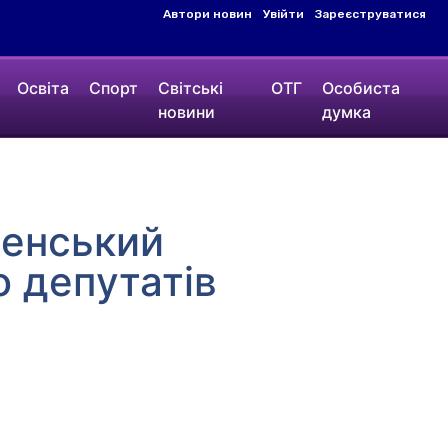
Автори новин
Увійти
Зареєструватися
Освіта
Спорт
Світські
ОТГ
Особиста
новини
думка
ленський
о депутатів