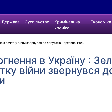
Держава
Суспільство
Кримінальна
Економіка
хроніка
е з початку війни звернувся до депутатів Верховної Ради
ргнення в Україну : Зе
тку війни звернувся д
и