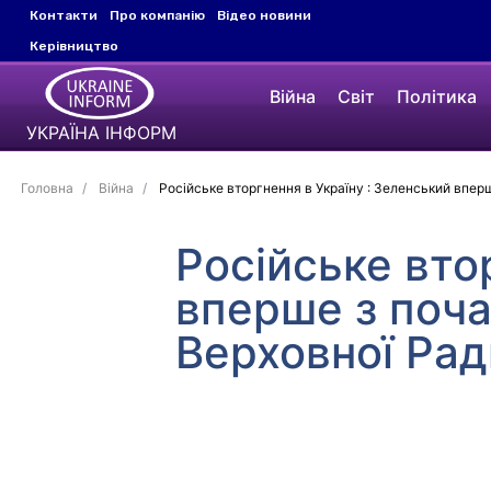
Контакти
Про компанію
Відео новини
Керівництво
Війна
Світ
Політика
УКРАЇНА ІНФОРМ
Головна
Війна
Російське вторгнення в Україну : Зеленський вперш
Російське вто
вперше з поча
Верховної Рад