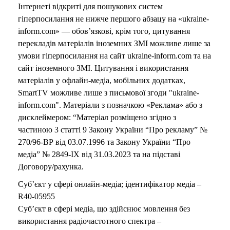
Інтернеті відкриті для пошукових систем
гіперпосилання не нижче першого абзацу на «ukraine-
inform.com» — обов’язкові, крім того, цитування
перекладів матеріалів іноземних ЗМІ можливе лише за
умови гіперпосилання на сайт ukraine-inform.com та на
сайт іноземного ЗМІ. Цитування і використання
матеріалів у офлайн-медіа, мобільних додатках,
SmartTV можливе лише з письмової згоди "ukraine-
inform.com". Матеріали з позначкою «Реклама» або з
дисклеймером: “Матеріал розміщено згідно з
частиною 3 статті 9 Закону України “Про рекламу” №
270/96-ВР від 03.07.1996 та Закону України “Про
медіа” № 2849-IX від 31.03.2023 та на підставі
Договору/рахунка.
Суб’єкт у сфері онлайн-медіа; ідентифікатор медіа –
R40-05955
Суб’єкт в сфері медіа, що здійснює мовлення без
використання радіочастотного спектра –