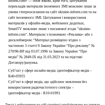
inform.com» — обов’язкові, крім того, цитування
перекладів матеріалів іноземних ЗМІ можливе лише за
умови гіперпосилання на сайт ukraine-inform.com та на
сайт іноземного ЗМІ. Цитування і використання
матеріалів у офлайн-медіа, мобільних додатках,
SmartTV можливе лише з письмової згоди "ukraine-
inform.com". Матеріали з позначкою «Реклама» або з
дисклеймером: “Матеріал розміщено згідно з
частиною 3 статті 9 Закону України “Про рекламу” №
270/96-ВР від 03.07.1996 та Закону України “Про
медіа” № 2849-IX від 31.03.2023 та на підставі
Договору/рахунка.
Суб’єкт у сфері онлайн-медіа; ідентифікатор медіа –
R40-05955
Суб’єкт в сфері медіа, що здійснює мовлення без
використання радіочастотного спектра –
ідентифікатор медіа - R10-01993
Текст і зображення на цій сторінці опубліковано на умовах