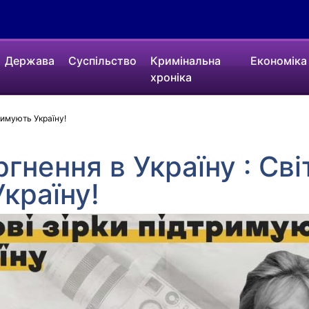
Держава
Суспільство
Кримінальна
Економіка
хроніка
тримують Україну!
гнення в Україну : Світ
країну!