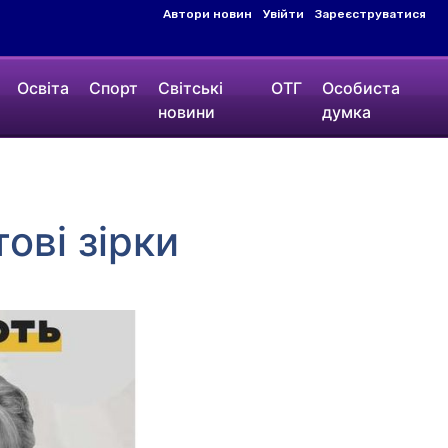
Автори новин
Увійти
Зареєструватися
Освіта
Спорт
Світські
ОТГ
Особиста
новини
думка
ові зірки