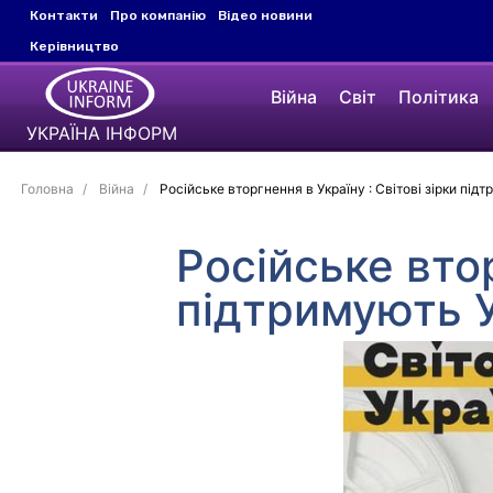
Контакти
Про компанію
Відео новини
Керівництво
Війна
Світ
Політика
УКРАЇНА ІНФОРМ
Головна
Війна
Російське вторгнення в Україну : Світові зірки під
Російське втор
підтримують У