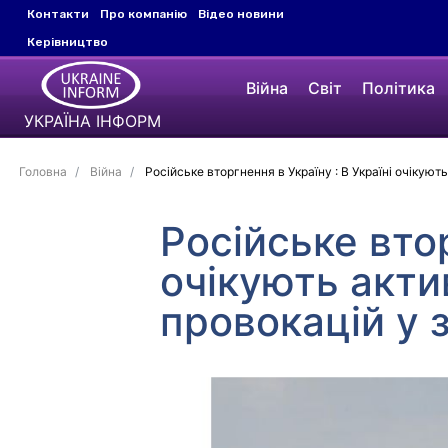
Контакти
Про компанію
Відео новини
Керівництво
Війна
Світ
Політика
УКРАЇНА ІНФОРМ
Головна
Війна
Російське вторгнення в Україну : В Україні очікують
Російське втор
очікують акти
провокацій у з