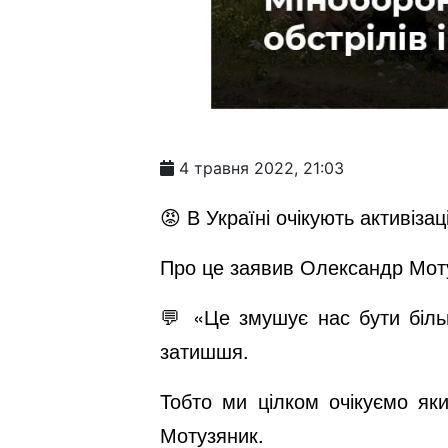
4 травня 2022, 21:03
😡 В Україні очікують активізац
Про це заявив Олександр Моту
💬 «Це змушує нас бути біль
затишшя.
Тобто ми цілком очікуємо яких
Мотузяник.