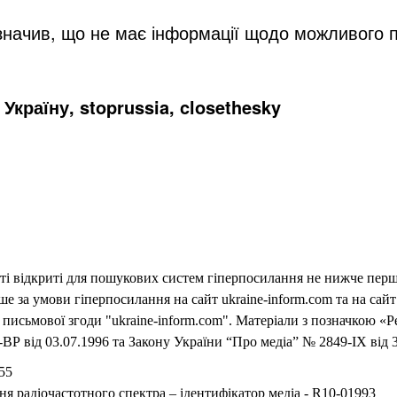
зазначив, що не має інформації щодо можливого 
Україну, stoprussia, closethesky
еті відкриті для пошукових систем гіперпосилання не нижче першо
 за умови гіперпосилання на сайт ukraine-inform.com та на сайт
письмової згоди "ukraine-inform.com". Матеріали з позначкою «Р
ВР від 03.07.1996 та Закону України “Про медіа” № 2849-IX від 3
55
ня радіочастотного спектра – ідентифікатор медіа - R10-01993