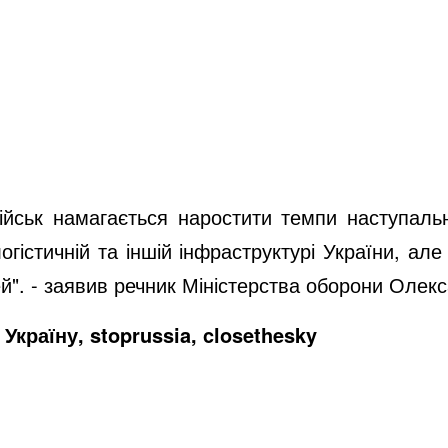
йськ намагається наростити темпи наступальн
гістичній та іншій інфраструктурі України, але
лей". - заявив речник Міністерства оборони Олек
Україну, stoprussia, closethesky