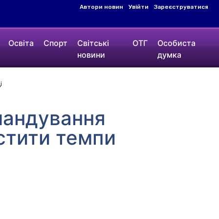
Автори новин
Увійти
Зареєструватися
Освіта
Спорт
Світські
ОТГ
Особиста
новини
думка
і
омандування
стити темпи