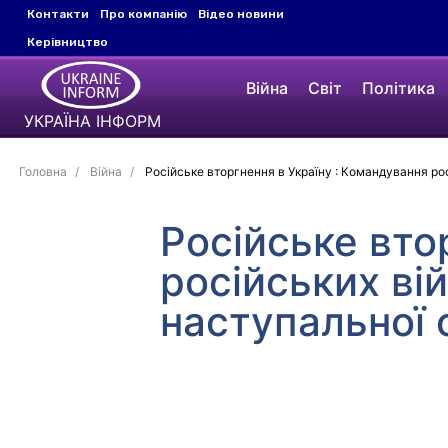
Контакти
Про компанію
Відео новини
Керівництво
Війна
Світ
Політика
УКРАЇНА ІНФОРМ
Головна
Війна
Російське вторгнення в Україну : Командування рос
Російське вто
російських ві
наступальної о