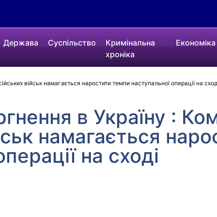
Держава
Суспільство
Кримінальна
Економіка
хроніка
ійських військ намагається наростити темпи наступальної операції на сход
ргнення в Україну : К
йськ намагається наро
перації на сході