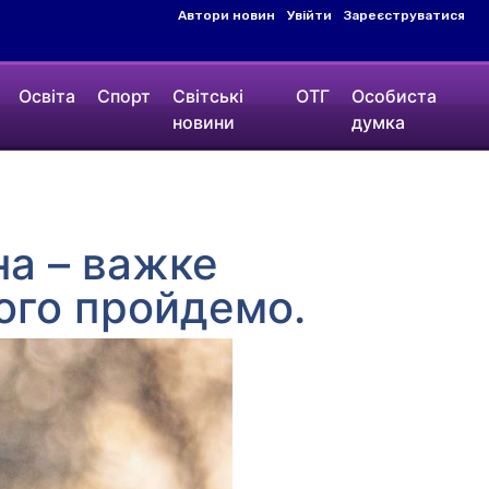
Автори новин
Увійти
Зареєструватися
Освіта
Спорт
Світські
ОТГ
Особиста
новини
думка
на – важке
ого пройдемо.