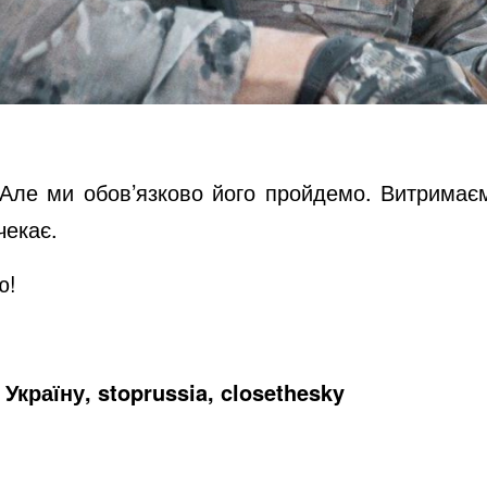
Але ми обов’язково його пройдемо. Витримаємо
чекає.
ю!
Україну, stoprussia, closethesky