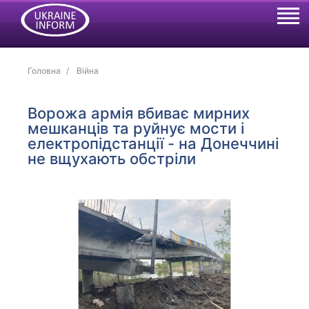
Головна
Війна
Ворожа армія вбиває мирних
мешканців та руйнує мости і
електропідстанції - на Донеччині
не вщухають обстріли