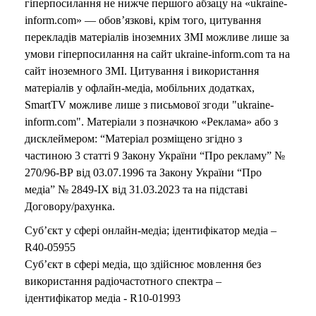
гіперпосилання не нижче першого абзацу на «ukraine-
inform.com» — обов’язкові, крім того, цитування
перекладів матеріалів іноземних ЗМІ можливе лише за
умови гіперпосилання на сайт ukraine-inform.com та на
сайт іноземного ЗМІ. Цитування і використання
матеріалів у офлайн-медіа, мобільних додатках,
SmartTV можливе лише з письмової згоди "ukraine-
inform.com". Матеріали з позначкою «Реклама» або з
дисклеймером: “Матеріал розміщено згідно з
частиною 3 статті 9 Закону України “Про рекламу” №
270/96-ВР від 03.07.1996 та Закону України “Про
медіа” № 2849-IX від 31.03.2023 та на підставі
Договору/рахунка.
Суб’єкт у сфері онлайн-медіа; ідентифікатор медіа –
R40-05955
Суб’єкт в сфері медіа, що здійснює мовлення без
використання радіочастотного спектра –
ідентифікатор медіа - R10-01993