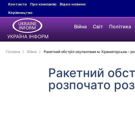
Контакти
Про компанію
Відео новини
Керівництво
Війна
Світ
Політика
УКРАЇНА ІНФОРМ
Головна
Війна
Ракетний обстріл окупантами м. Краматорська – р
Ракетний обст
розпочато роз