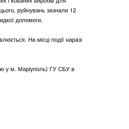
х і кованих виробів для 
цього, руйнувань зазнали 12 
видкої допомоги.
ється. На місці події наразі 
ю у м. Маріуполь) ГУ СБУ в 