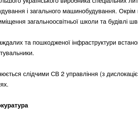
ьшого українського виробника спеціальних лити
будування і загального машинобудування. Окрім 
иміщення загальноосвітньої школи та будівлі ш
далих та пошкодженої інфраструктури встановлю
тувальники. 
юється слідчими СВ 2 управління (з дислокаціє
ях. 
окуратура