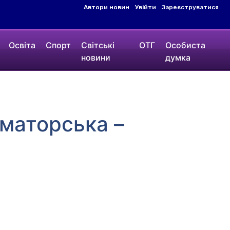
Автори новин
Увійти
Зареєструватися
Освіта
Спорт
Світські
ОТГ
Особиста
новини
думка
аматорська –