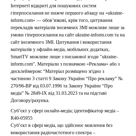
Інтернеті відкриті для пошукових систем
гіперпосилання не нижче першого абзацу на «ukraine-
inform.com» — обов’язкові, крім того, цитування
перекладів матеріалів іноземних ЗМІ можливе лише за
умови гіперпосилання на сайт ukraine-inform.com та на
сайт іноземного ЗМІ. Цитування і використання
матеріалів у офлайн-медіа, мобільних додатках,
SmartTV можливе лише з письмової згоди "ukraine-
inform.com". Матеріали з позначкою «Реклама» або з
дисклеймером: “Матеріал розміщено згідно з
частиною 3 статті 9 Закону України “Про рекламу” №
270/96-ВР від 03.07.1996 та Закону України “Про
медіа” № 2849-IX від 31.03.2023 та на підставі
Договору/рахунка.
Суб’єкт у сфері онлайн-медіа; ідентифікатор медіа –
R40-05955
Суб’єкт в сфері медіа, що здійснює мовлення без
використання радіочастотного спектра –