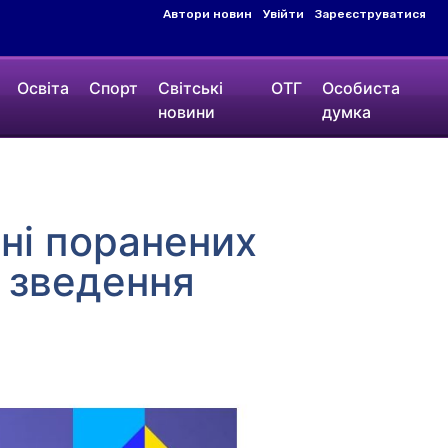
Автори новин
Увійти
Зареєструватися
Освіта
Спорт
Світські
ОТГ
Особиста
новини
думка
тні поранених
і зведення