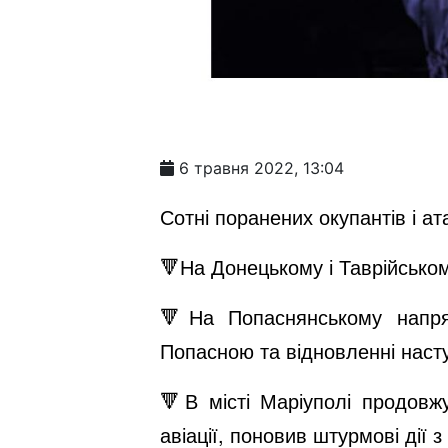
6 травня 2022, 13:04
Сотні поранених окупантів і ат
🔻На Донецькому і Таврійськом
🔻На Попаснянському напря
Попасною та відновленні насту
🔻В місті Маріуполі продовж
авіації, поновив штурмові дії 