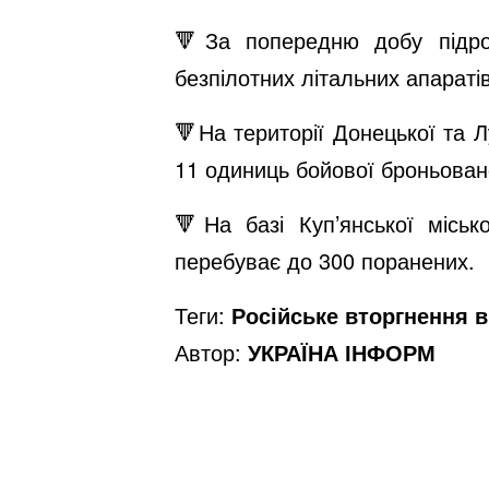
🔻За попередню добу підроз
безпілотних літальних апараті
🔻На території Донецької та Л
11 одиниць бойової броньовано
🔻На базі Куп’янської місь
перебуває до 300 поранених.
Теги:
Російське вторгнення в 
Автор:
УКРАЇНА ІНФОРМ