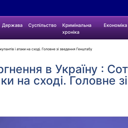
Держава
Суспільство
Кримінальна
Економіка
хроніка
упантів і атаки на сході. Головне зі зведення Генштабу
ргнення в Україну : Со
аки на сході. Головне з