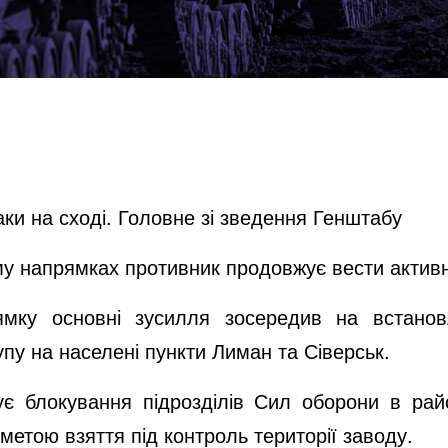
аки на сході. Головне зі зведення Генштабу
у напрямках противник продовжує вести активні 
мку основні зусилля зосередив на встанов
пу на населені пункти Лиман та Сіверськ.
ує блокування підрозділів Сил оборони в райо
з метою взяття під контроль території заводу.