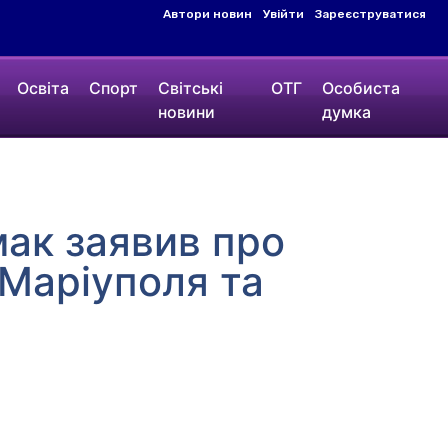
Автори новин
Увійти
Зареєструватися
Освіта
Спорт
Світські
ОТГ
Особиста
новини
думка
мак заявив про
 Маріуполя та