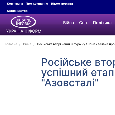
Контакти
Про компанію
Відео новини
Керівництво
Війна
Світ
Політика
УКРАЇНА ІНФОРМ
Головна
Війна
Російське вторгнення в Україну : Єрмак заявив про
Російське вто
успішний етап
"Азовсталі"