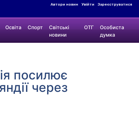
Автори новин
Увійти
Зареєструватися
Освіта
Спорт
Світські
ОТГ
Особиста
новини
думка
сія посилює
яндії через