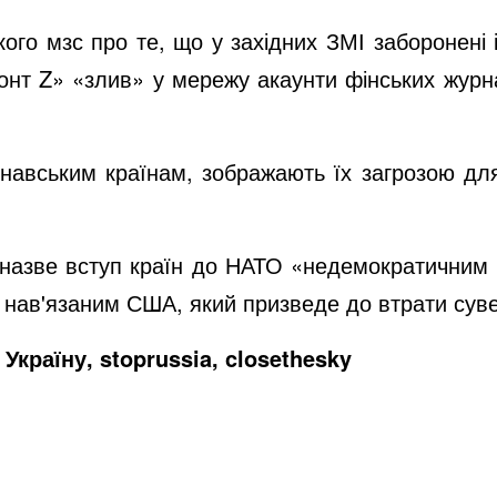
кого мзс про те, що у західних ЗМІ заборонені 
нт Z» «злив» у мережу акаунти фінських журналі
инавським країнам, зображають їх загрозою дл
я назве вступ країн до НАТО «недемократичним
 нав'язаним США, який призведе до втрати суве
Україну, stoprussia, closethesky