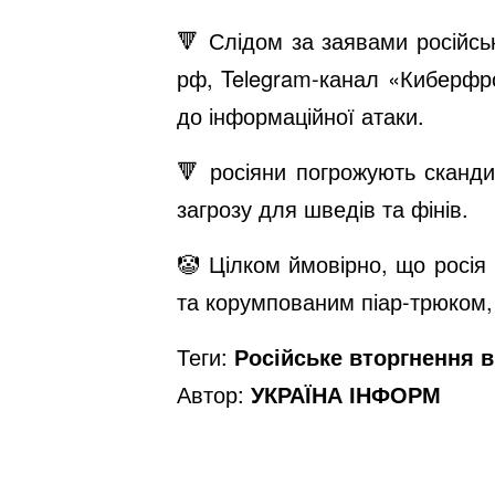
🔻 Слідом за заявами російсь
рф, Telegram-канал «Киберфро
до інформаційної атаки.
🔻 росіяни погрожують сканд
загрозу для шведів та фінів.
🤡 Цілком ймовірно, що росі
та корумпованим піар-трюком,
Теги:
Російське вторгнення в 
Автор:
УКРАЇНА ІНФОРМ