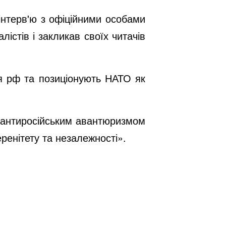
інтерв'ю з офіційними особами
стів і закликав своїх читачів
я рф та позиціонують НАТО як
 антиросійським авантюризмом
ренітету та незалежності».