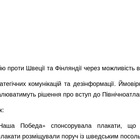
ю проти Швеції та Фінляндії через можливість 
тегічних комунікацій та дезінформації. Ймовір
валюватимуть рішення про вступ до Північноатла
к:
«Наша Победа» спонсорувала плакати, що
плакати розміщували поруч із шведським посоль