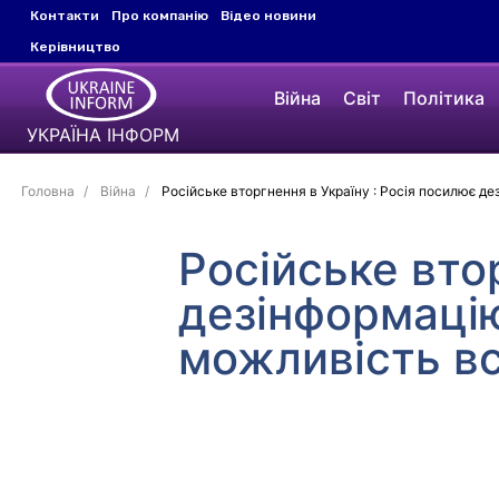
Контакти
Про компанію
Відео новини
Керівництво
Війна
Світ
Політика
УКРАЇНА ІНФОРМ
Головна
Війна
Російське вторгнення в Україну : Росія посилює де
Російське вто
дезінформацію
можливість в