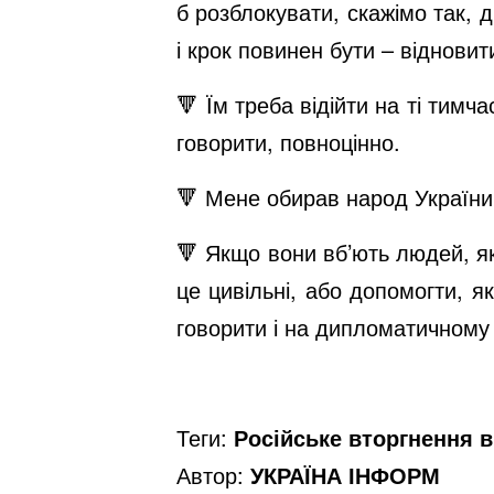
б розблокувати, скажімо так, 
і крок повинен бути – віднови
🔻 Їм треба відійти на ті тимча
говорити, повноцінно.
🔻 Мене обирав народ України 
🔻 Якщо вони вб’ють людей, як
це цивільні, або допомогти, я
говорити і на дипломатичному 
Теги:
Російське вторгнення в 
Автор:
УКРАЇНА ІНФОРМ