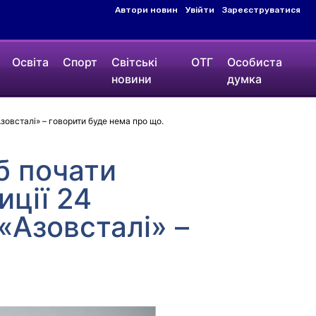
Автори новин
Увійти
Зареєструватися
Освіта
Спорт
Світські
ОТГ
Особиста
новини
думка
Азовсталі» – говорити буде нема про що.
б почати
иції 24
«Азовсталі» –