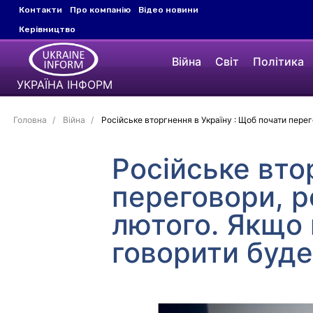
Контакти
Про компанію
Відео новини
Керівництво
Війна
Світ
Політика
УКРАЇНА ІНФОРМ
Головна
Війна
Російське вторгнення в Україну : Щоб почати перего
Російське вто
переговори, ро
лютого. Якщо 
говорити буде