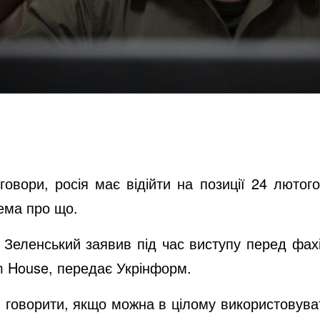
овори, росія має відійти на позиції 24 люто
ема про що.
еленський заявив під час виступу перед фахі
m House, передає Укрінформ.
говорити, якщо можна в цілому використовува