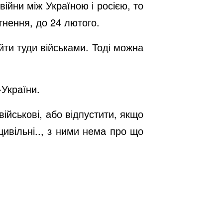
ійни між Україною і росією, то
гнення, до 24 лютого.
дійти туди військами. Тоді можна
-України.
ійськові, або відпустити, якщо
цивільні.., з ними нема про що