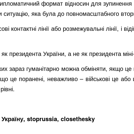
дипломатичний формат відносин для зупинення в
ти ситуацію, яка була до повномасштабного втор
сові контактні лінії або розмежувальні лінії, і ві
як президента України, а не як президента міні
их зараз гуманітарно можна обміняти, якщо це в
кщо це поранені, неважливо – військові це або 
рівні.
Україну, stoprussia, closethesky