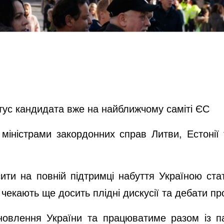
атус кандидата вже на найближчому саміті ЄС
 міністрами закордонних справ Литви, Естонії
ити на повній підтримці набуття Україною ст
 чекають ще досить плідні дискусії та дебати пр
новлення України та працюватиме разом із па