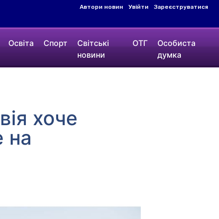
Автори новин
Увійти
Зареєструватися
Освіта
Спорт
Світські
ОТГ
Особиста
новини
думка
вія хоче
е на