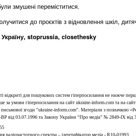
 були змушені переміститися.
олучитися до проєктів з відновлення шкіл, дитяч
Україну, stoprussia, closethesky
еті відкриті для пошукових систем гіперпосилання не нижче першо
 за умови гіперпосилання на сайт ukraine-inform.com та на сайт
письмової згоди "ukraine-inform.com". Матеріали з позначкою «Р
ВР від 03.07.1996 та Закону України “Про медіа” № 2849-IX від 3
55
ня радіочастотного спектра – ідентифікатор медіа - R10-01993