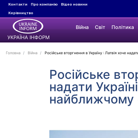
Контакти
Про компанію
Відео новини
Керівництво
Війна
Світ
Політика
УКРАЇНА ІНФОРМ
Головна
Війна
Російське вторгнення в Україну : Латвія хоче нада
Російське втор
надати Україн
найближчому 