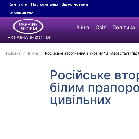
Контакти
Про компанію
Відео новини
Керівництво
Війна
Світ
Політика
УКРАЇНА ІНФОРМ
Головна
Війна
Російське вторгнення в Україну : З «Азовсталі» під
Російське втор
білим прапоро
цивільних