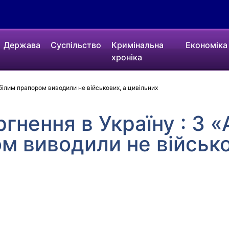
Держава
Суспільство
Кримінальна
Економіка
хроніка
 білим прапором виводили не військових, а цивільних
гнення в Україну : З «
м виводили не військо