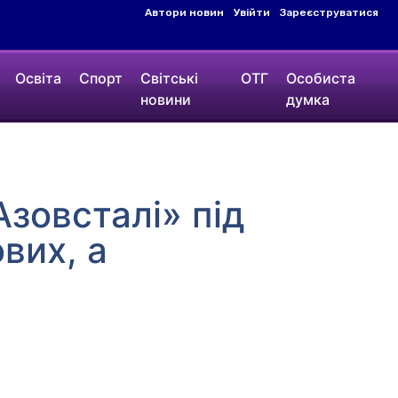
Автори новин
Увійти
Зареєструватися
Освіта
Спорт
Світські
ОТГ
Особиста
новини
думка
Азовсталі» під
вих, а