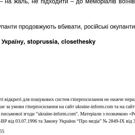
 на жаль, не підходити – до меморіалів воїнів, 
купанти продовжують вбивати, російські окупан
Україну, stoprussia, closethesky
еті відкриті для пошукових систем гіперпосилання не нижче першо
 за умови гіперпосилання на сайт ukraine-inform.com та на сайт
письмової згоди "ukraine-inform.com". Матеріали з позначкою «Р
ВР від 03.07.1996 та Закону України “Про медіа” № 2849-IX від 3
55