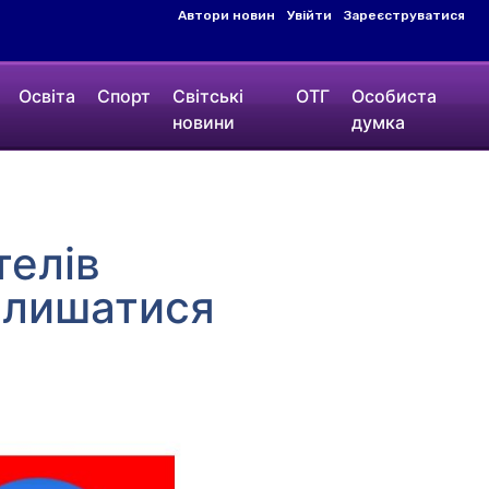
Автори новин
Увійти
Зареєструватися
Освіта
Спорт
Світські
ОТГ
Особиста
новини
думка
телів
алишатися