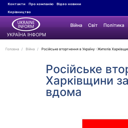
Контакти
Про компанію
Відео новини
Керівництво
Війна
Світ
Політика
УКРАЇНА ІНФОРМ
Головна
Війна
Російське вторгнення в Україну : Жителів Харківщ
Російське вто
Харківщини з
вдома