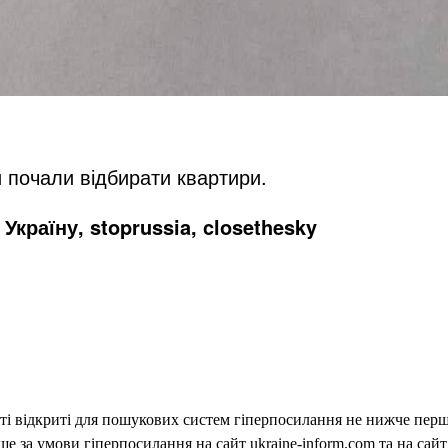
 почали відбирати квартири.
Україну, stoprussia, closethesky
еті відкриті для пошукових систем гіперпосилання не нижче першо
 за умови гіперпосилання на сайт ukraine-inform.com та на сайт