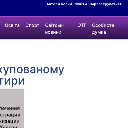
Автори новин
Увійти
Зареєструватися
Освіта
Спорт
Світські
ОТГ
Особиста
новини
думка
окупованому
ртири