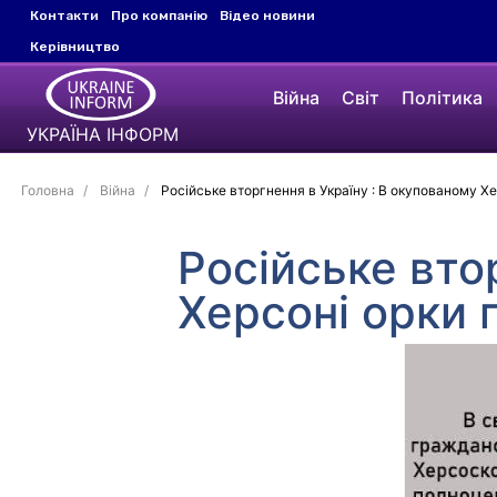
Контакти
Про компанію
Відео новини
Керівництво
Війна
Світ
Політика
УКРАЇНА ІНФОРМ
Головна
Війна
Російське вторгнення в Україну : В окупованому Хе
Російське вто
Херсоні орки 