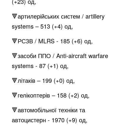
(+23) од,
🔻артилерійських систем / artillery
systems – 513 (+4) од,
🔻РСЗВ / MLRS - 185 (+6) од,
🔻засоби ППО / Anti-aircraft warfare
systems - 87 (+1) од,
🔻літаків – 199 (+0) од,
🔻гелікоптерів – 158 (+2) од,
🔻автомобільної техніки та
автоцистерн - 1970 (+9) од,