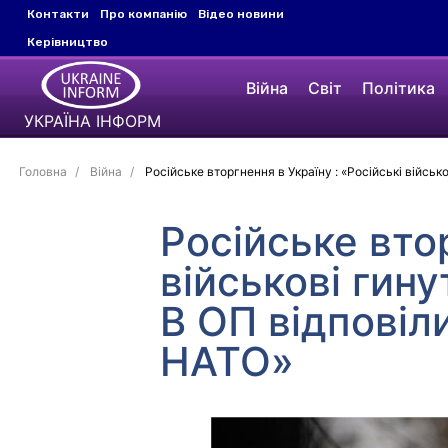
Контакти
Про компанію
Відео новини
Керівництво
Війна
Світ
Політика
УКРАЇНА ІНФОРМ
Головна
Війна
Російське вторгнення в Україну : «Російські війсь
Російське втор
військові гин
В ОП відповіл
НАТО»