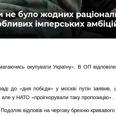
 намагаючись окупувати Україну». В ОП відповіл
раді до «дня побєди» у москві путін заявив, 
», але у НАТО «проігнорували таку пропозицію».
Подоляк відповів на чергову брехню кривавого