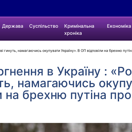
Держава
Суспільство
Кримінальна
Економіка
хроніка
кові гинуть, намагаючись окупувати Україну». В ОП відповіли на брехню путі
гнення в Україну : «Ро
уть, намагаючись окупу
и на брехню путіна пр