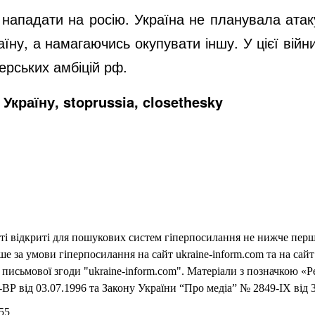
нападати на росію. Україна не планувала атакув
їну, а намагаючись окупувати іншу. У цієї вій
ерських амбіцій рф.
Україну, stoprussia, closethesky
еті відкриті для пошукових систем гіперпосилання не нижче першо
 за умови гіперпосилання на сайт ukraine-inform.com та на сайт
письмової згоди "ukraine-inform.com". Матеріали з позначкою «Р
ВР від 03.07.1996 та Закону України “Про медіа” № 2849-IX від 3
55