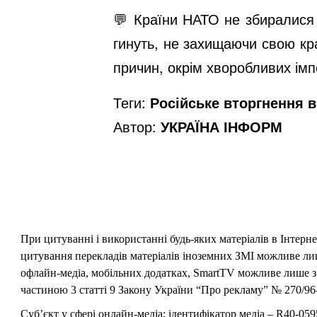
💬 Країни НАТО не збиралися 
гинуть, не захищаючи свою кра
причин, окрім хворобливих імп
Теги:
Російське вторгнення в 
Автор:
УКРАЇНА ІНФОРМ
При цитуванні і використанні будь-яких матеріалів в Інтерн
цитування перекладів матеріалів іноземних ЗМІ можливе лише
офлайн-медіа, мобільних додатках, SmartTV можливе лише з 
частиною 3 статті 9 Закону України “Про рекламу” № 270/96-
Суб’єкт у сфері онлайн-медіа; ідентифікатор медіа – R40-059