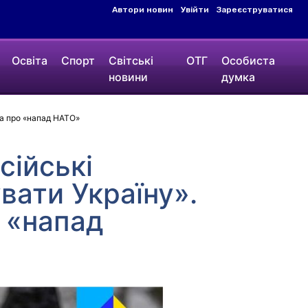
Автори новин
Увійти
Зареєструватися
Освіта
Спорт
Світські
ОТГ
Особиста
новини
думка
на про «напад НАТО»
сійські
вати Україну».
о «напад