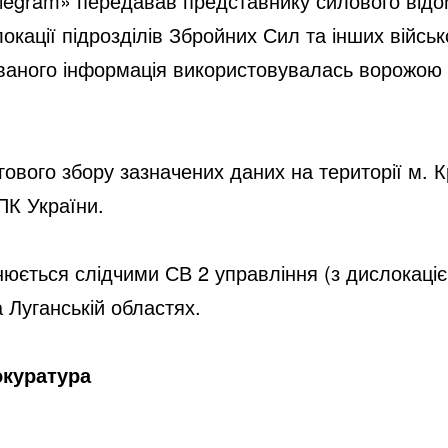
egram» передавав представнику силового відомс
кації підрозділів Збройних Сил та інших війсь
аного інформація використовувалась ворожою ар
ргового збору зазначених даних на території м. 
ПК України.
юється слідчими СВ 2 управління (з дислокаціє
 Луганській областях.
окуратура