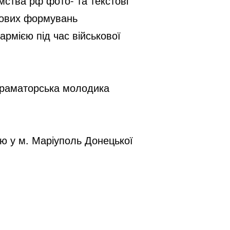
тва рф фото- та текстові 
кових формувань 
мією під час військової 
Краматорська молодика 
ю у м. Маріуполь Донецької 