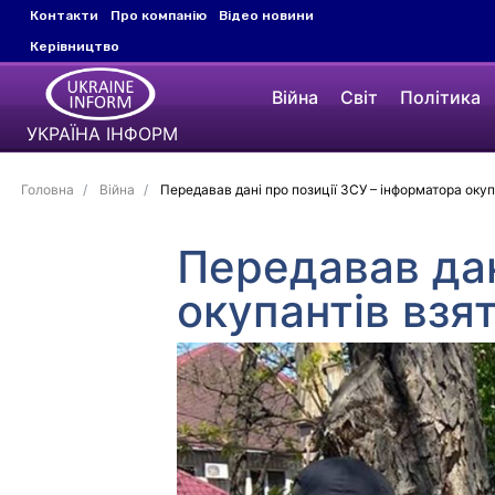
Контакти
Про компанію
Відео новини
Керівництво
Війна
Світ
Політика
УКРАЇНА ІНФОРМ
Головна
Війна
Передавав дані про позиції ЗСУ – інформатора окупа
Передавав дан
окупантів взят