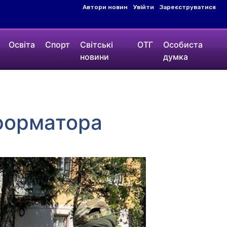
Автори новин
Увійти
Зареєструватися
Освіта
Спорт
Світські
ОТГ
Особиста
новини
думка
нформатора