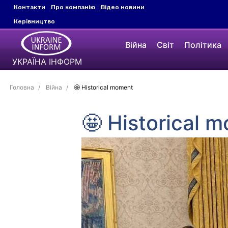
Контакти
Про компанію
Відео новини
Керівництво
Війна
Світ
Політика
УКРАЇНА ІНФОРМ
Головна
Війна
🤩 Historical moment
🤩 Historical 