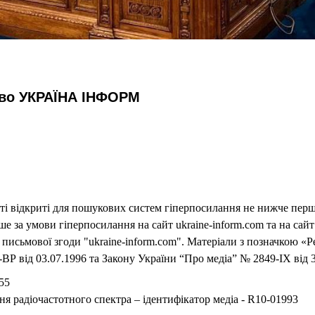
тво УКРАЇНА ІНФОРМ
еті відкриті для пошукових систем гіперпосилання не нижче першо
 за умови гіперпосилання на сайт ukraine-inform.com та на сайт
письмової згоди "ukraine-inform.com". Матеріали з позначкою «Р
ВР від 03.07.1996 та Закону України “Про медіа” № 2849-IX від 3
55
ня радіочастотного спектра – ідентифікатор медіа - R10-01993