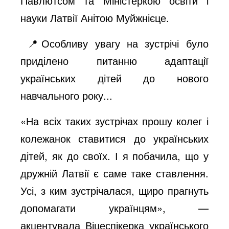
Павлютсом та Міністеркою освіти і
науки Латвії Анітою Муйжнієце.
📍Особливу увагу на зустрічі було
приділено питанню адаптації
українських дітей до нового
навчального року...
«На всіх таких зустрічах прошу колег і
колежанок ставитися до українських
дітей, як до своїх. І я побачила, що у
дружній Латвії є саме таке ставлення.
Усі, з ким зустрічалася, щиро прагнуть
допомагати українцям», —
акцентувала Віцеспікерка українського