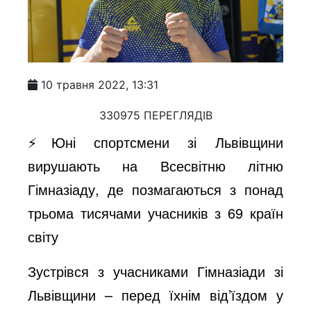
10 травня 2022, 13:31
330975 ПЕРЕГЛЯДІВ
⚡️Юні спортсмени зі Львівщини
вирушають на Всесвітню літню
Гімназіаду, де позмагаються з понад
трьома тисячами учасників з 69 країн
світу
Зустрівся з учасниками Гімназіади зі
Львівщини – перед їхнім від’їздом у